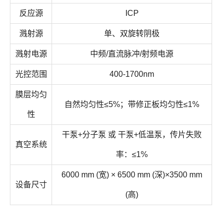
反应源
ICP
溅射源
单、双旋转阴极
溅射电源
中频/直流脉冲/射频电源
光控范围
400-1700nm
膜层均匀
自然均匀性≤5%；带修正板均匀性≤1%
性
干泵+分子泵 或 干泵+低温泵，传片失败
真空系统
率：≤1%
6000 mm (宽) × 6500 mm (深)×3500 mm
设备尺寸
(高)